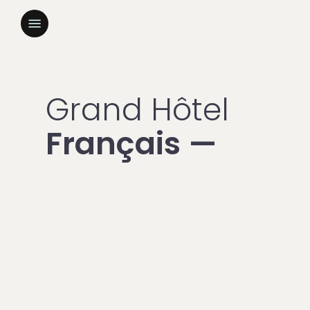
Skip
to
Menu
main
content
Grand Hôtel
Français —