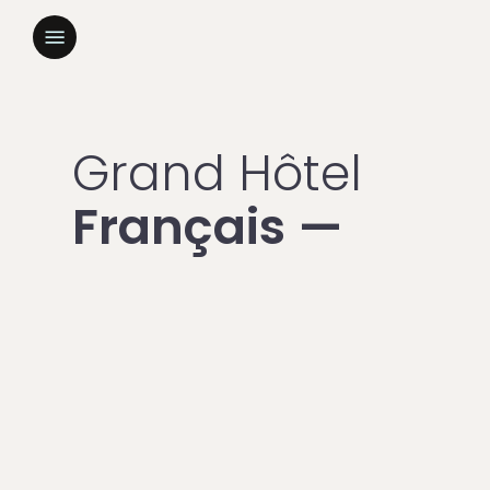
Skip
to
Menu
main
content
Grand Hôtel
Français —